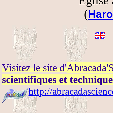
Eglise
(
Haro
Visitez le site d'
Abracada'S
scientifiques et techniqu
http://abracadascienc